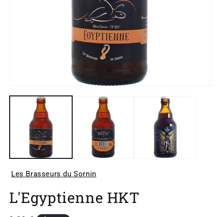
Ouvrir
O
le
le
média
m
1
2
dans
d
une
u
fenêtre
f
modale
m
Les Brasseurs du Sornin
L'Egyptienne HKT