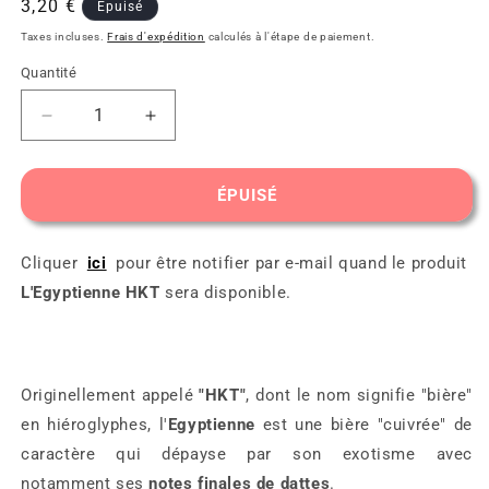
Prix
3,20 €
Épuisé
habituel
Taxes incluses.
Frais d'expédition
calculés à l'étape de paiement.
Quantité
Réduire
Augmenter
la
la
quantité
quantité
de
de
ÉPUISÉ
L&#39;Egyptienne
L&#39;Egyptienne
HKT
HKT
Cliquer
ici
pour être notifier par e-mail quand le produit
L'Egyptienne HKT
sera disponible.
Originellement appelé
"HKT"
, dont le nom signifie "bière"
en hiéroglyphes, l'
Egyptienne
est une bière "cuivrée" de
caractère qui dépayse par son exotisme avec
notamment ses
notes finales de dattes
.