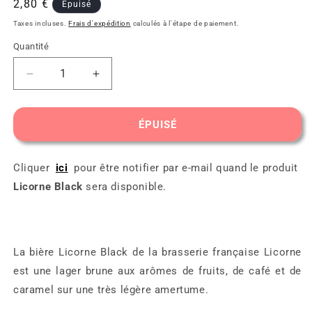
Prix
2,80 €
Épuisé
habituel
Taxes incluses.
Frais d'expédition
calculés à l'étape de paiement.
Quantité
Réduire
Augmenter
la
la
quantité
quantité
de
de
ÉPUISÉ
Licorne
Licorne
Black
Black
Cliquer
ici
pour être notifier par e-mail quand le produit
Licorne Black
sera disponible.
La bière Licorne Black de la brasserie française Licorne
est une lager brune aux arômes de fruits, de café et de
caramel sur une très légère amertume.