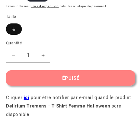
habituel
Taxes incluses.
Frais d'expédition
calculés à l'étape de paiement.
Taille
L
Variante
épuisée
ou
Quantité
indisponible
Réduire
Augmenter
la
la
quantité
quantité
de
de
ÉPUISÉ
Delirium
Delirium
Tremens
Tremens
-
-
Cliquer
ici
pour être notifier par e-mail quand le produit
T-
T-
Delirium Tremens - T-Shirt Femme Halloween
sera
Shirt
Shirt
disponible.
Femme
Femme
Halloween
Halloween