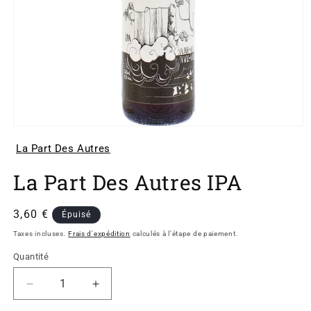
Ouvrir
le
La Part Des Autres
média
1
dans
La Part Des Autres IPA
une
fenêtre
modale
Prix
3,60 €
Épuisé
habituel
Taxes incluses.
Frais d'expédition
calculés à l'étape de paiement.
Quantité
Réduire
Augmenter
la
la