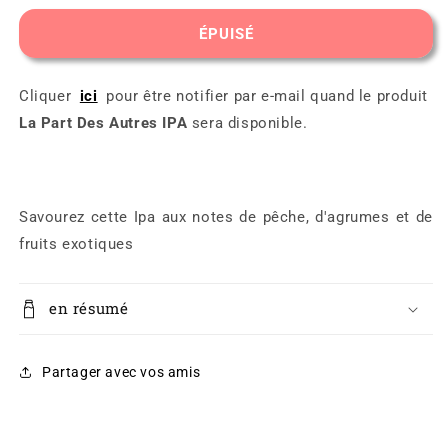
quantité
quantité
de
de
ÉPUISÉ
La
La
Part
Part
Des
Des
Cliquer
ici
pour être notifier par e-mail quand le produit
Autres
Autres
La Part Des Autres IPA
sera disponible.
IPA
IPA
Savourez cette Ipa aux notes de pêche, d'agrumes et de
fruits exotiques
en résumé
Partager avec vos amis