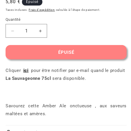
Prix
5,80 €
Épuisé
habituel
Taxes incluses.
Frais d'expédition
calculés à l'étape de paiement.
Quantité
Réduire
Augmenter
la
la
quantité
quantité
de
de
ÉPUISÉ
La
La
Sauvageonne
Sauvageonne
75cl
75cl
Cliquer
ici
pour être notifier par e-mail quand le produit
La Sauvageonne 75cl
sera disponible.
Savourez cette Amber Ale onctueuse , aux saveurs
maltées et amères.