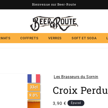
Bienvenue sur Beer-Route
RMATS
COFFRETS
VERRES
SOFT ET SODA
Les Brasseurs du Sornin
Croix Perd
33cl
9.0%
Prix
3,90 €
Épuisé