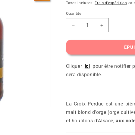
habituel
Taxes incluses.
Frais d'expédition
calc
Quantité
Réduire
Augmenter
la
la
quantité
quantité
de
de
ÉPU
Croix
Croix
Perdue
Perdue
Cliquer
ici
pour être notifier 
sera disponible.
La Croix Perdue est une biè
malt blond d'orge (orge cultiv
et houblons d'Alsace,
aux note