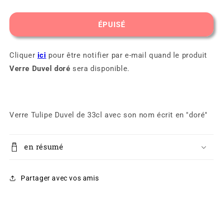
la
la
quantité
quantité
de
de
ÉPUISÉ
Verre
Verre
Duvel
Duvel
doré
doré
Cliquer
ici
pour être notifier par e-mail quand le produit
Verre Duvel doré
sera disponible.
Verre Tulipe Duvel de 33cl avec son nom écrit en "doré"
en résumé
Partager avec vos amis