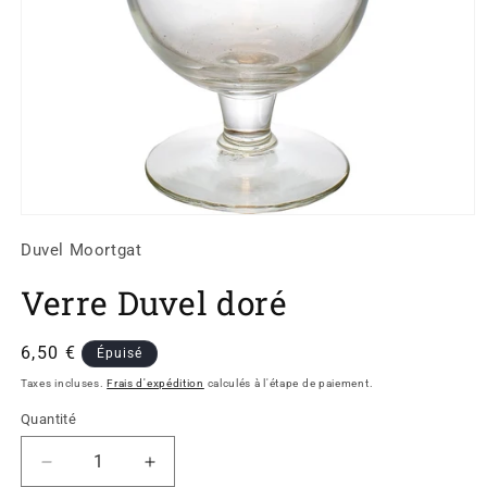
Ouvrir
le
Duvel Moortgat
média
1
dans
Verre Duvel doré
une
fenêtre
modale
Prix
6,50 €
Épuisé
habituel
Taxes incluses.
Frais d'expédition
calculés à l'étape de paiement.
Quantité
Réduire
Augmenter