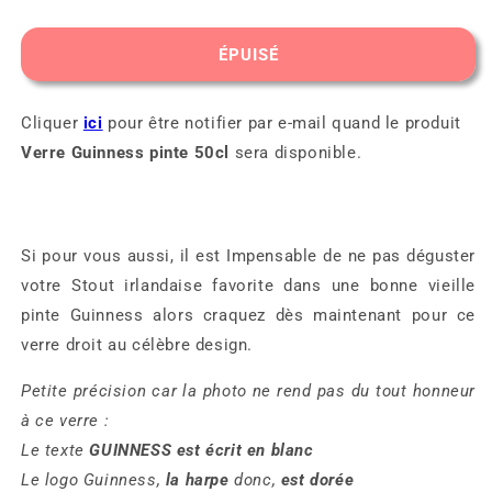
la
la
quantité
quantité
de
de
ÉPUISÉ
Verre
Verre
Guinness
Guinness
pinte
pinte
Cliquer
ici
pour être notifier par e-mail quand le produit
50cl
50cl
Verre Guinness pinte 50cl
sera disponible.
Si pour vous aussi, il est Impensable de ne pas déguster
votre Stout irlandaise favorite dans une bonne vieille
pinte Guinness alors craquez dès maintenant pour ce
verre droit au célèbre design.
Petite précision car la photo ne rend pas du tout honneur
à ce verre :
Le texte
GUINNESS est écrit en blanc
Le logo Guinness,
la harpe
donc,
est dorée