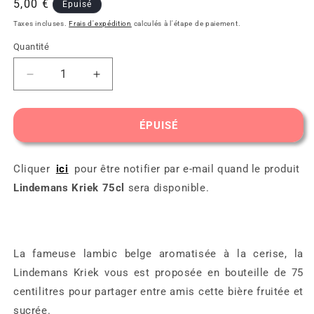
Prix
5,00 €
Épuisé
habituel
Taxes incluses.
Frais d'expédition
calculés à l'étape de paiement.
Quantité
Réduire
Augmenter
la
la
quantité
quantité
de
de
ÉPUISÉ
Lindemans
Lindemans
Kriek
Kriek
75cl
75cl
Cliquer
ici
pour être notifier par e-mail quand le produit
Lindemans Kriek 75cl
sera disponible.
La fameuse lambic belge aromatisée à la cerise, la
Lindemans Kriek vous est proposée en bouteille de 75
centilitres pour partager entre amis cette bière fruitée et
sucrée.